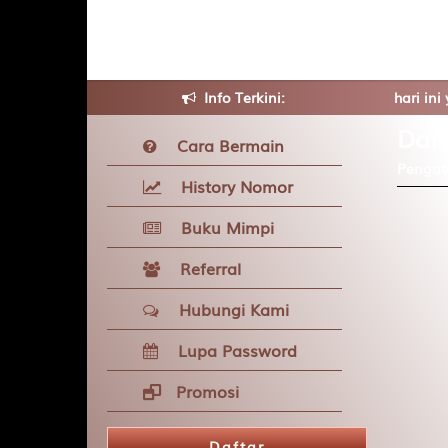
MVPTOGEL adalah link situs slot paling gacor hari ini yang d
Info Terkini:
Daft
Cara Bermain
Pengat
History Nomor
Buku Mimpi
Referral
Hubungi Kami
Lupa Password
Promosi
Daftar