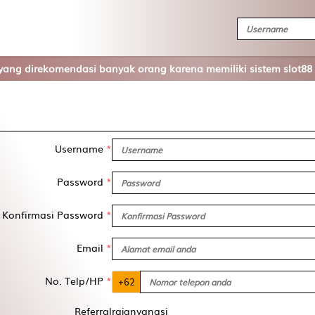
irekomendasi banyak orang karena memiliki sistem slot88 perkalia
ar Account
uran Account
Username
*
Password
*
Konfirmasi Password
*
Email
*
No. Telp/HP
*
+62
Referral
rajanyanasi