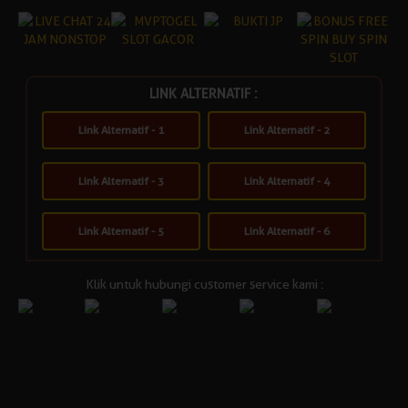
LINK ALTERNATIF :
Link Alternatif - 1
Link Alternatif - 2
Link Alternatif - 3
Link Alternatif - 4
Link Alternatif - 5
Link Alternatif - 6
Klik untuk hubungi customer service kami :