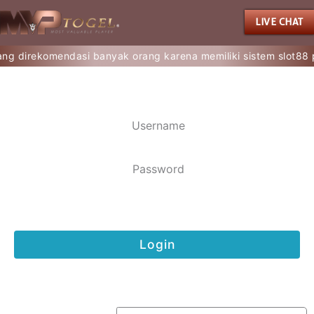
LIVE CHAT
yang direkomendasi banyak orang karena memiliki sistem slot88 
Silahkan login untuk mulai bermain
Show Password
Lite Mode
Login
Register